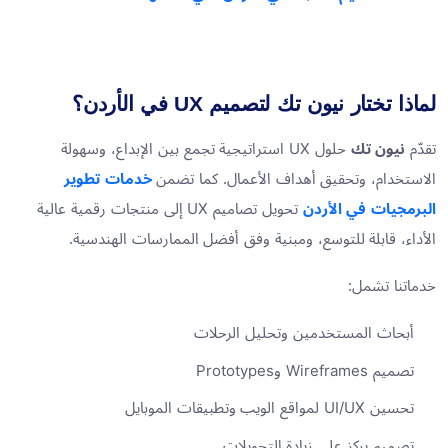
لماذا تختار نيون تك لتصميم UX في الأردن؟
تقدّم
نيون تك
حلول UX استراتيجية تجمع بين الإبداع، وسهولة
الاستخدام، وتحقيق أهداف الأعمال. كما تضمن
خدمات تطوير
البرمجيات في الأردن
تحويل تصاميم UX إلى منتجات رقمية عالية
الأداء، قابلة للتوسع، ومبنية وفق أفضل الممارسات الهندسية.
خدماتنا تشمل:
أبحاث المستخدمين وتحليل الرحلات
تصميم Wireframes وPrototypes
تحسين UI/UX لمواقع الويب وتطبيقات الموبايل
تصميم يركز على زيادة التحويلات